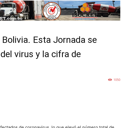
 Bolivia. Esta Jornada se
el virus y la cifra de
1050
fectados de coronavirus, lo que elevó el número total de