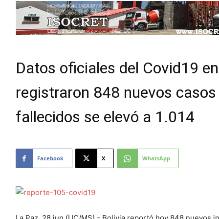
Datos oficiales del Covid19 en
registraron 848 nuevos casos d
fallecidos se elevó a 1.014
Facebook
X
WhatsApp
La Paz, 28 jun (UC/MS).- Bolivia reportó hoy 848 nuevos in