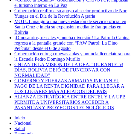
el turismo interno en La Paz
Gobernación reafirma su apoyo al sector productivo de Nor
Yungas en el Día de la Revolución Agraria
MOTUL inaugura una nueva estación de servicio oficial en
Santa Cruz e inicia su expansión mediante franquicias en
Bolivia
¡Dinosaurios, rescates y mucha diversión! La Patrulla Canina
regresa a la pantalla grande con “PAW Patrol: La Dino
Película” desde el 6 de agosto
Gobernación entrega nuevas aulas y anuncia licenciatura para
la Escuela Pedro Domingo Murillo
CNI ANTE LA MISIÓN DE LA OEA: “DURANTE 53
DÍAS, BOLIVIA DEJÓ DE FUNCIONAR CON
NORMALIDAD”
GOBIERNO Y FUERZAS ARMADAS INICIAN EL
PAGO DE LA RENTA DIGNIDAD PARA LLEGAR A
LOS LUGARES MÁS ALEJADOS DEL PAÍS
ALIANZA ESTRATÉGICA ENTRE ENTEL Y LA UPB
PERMITE A UNIVERSITARIOS ACCEDER A
PASANTÍAS Y PROYECTOS TECNOLÓGICOS
Inicio
Nacional
Salud
Economía