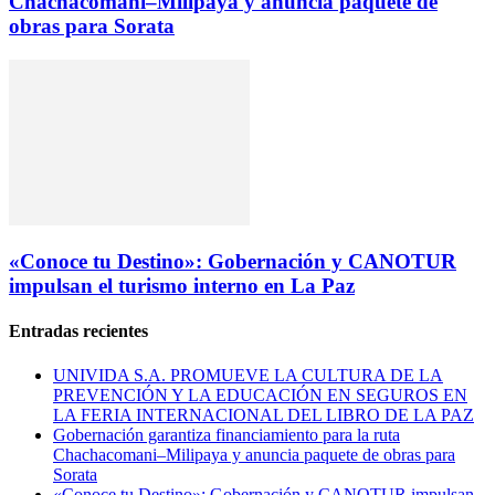
Chachacomani–Milipaya y anuncia paquete de
obras para Sorata
«Conoce tu Destino»: Gobernación y CANOTUR
impulsan el turismo interno en La Paz
Entradas recientes
UNIVIDA S.A. PROMUEVE LA CULTURA DE LA
PREVENCIÓN Y LA EDUCACIÓN EN SEGUROS EN
LA FERIA INTERNACIONAL DEL LIBRO DE LA PAZ
Gobernación garantiza financiamiento para la ruta
Chachacomani–Milipaya y anuncia paquete de obras para
Sorata
«Conoce tu Destino»: Gobernación y CANOTUR impulsan