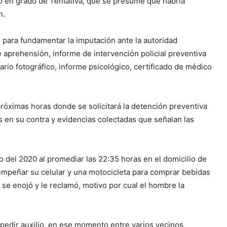
io en grado de Tentativa, que se presume que habría
n.
s para fundamentar la imputación ante la autoridad
e aprehensión, informe de intervención policial preventiva
rario fotográfico, informe psicológico, certificado de médico
próximas horas donde se solicitará la detención preventiva
s en su contra y evidencias colectadas que señalan las
 del 2020 al promediar las 22:35 horas en el domicilio de
 empeñar su celular y una motocicleta para comprar bebidas
 se enojó y le reclamó, motivo por cual el hombre la
.
a pedir auxilio, en ese momento entre varios vecinos