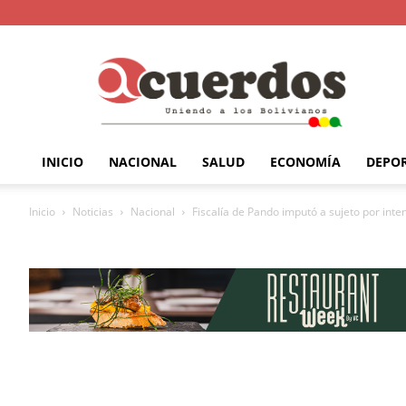
INICIO
NACIONAL
SALUD
ECONOMÍA
DEPO
Inicio
Noticias
Nacional
Fiscalía de Pando imputó a sujeto por inten