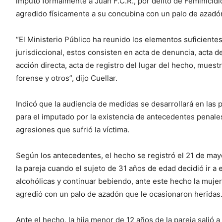
imputó formalmente a Juan F.C.R., por delito de Feminicid
agredido físicamente a su concubina con un palo de azadó
“El Ministerio Público ha reunido los elementos suficiente
jurisdiccional, estos consisten en acta de denuncia, acta d
acción directa, acta de registro del lugar del hecho, muest
forense y otros”, dijo Cuellar.
Indicó que la audiencia de medidas se desarrollará en las 
para el imputado por la existencia de antecedentes penale
agresiones que sufrió la víctima.
Según los antecedentes, el hecho se registró el 21 de mayo
la pareja cuando el sujeto de 31 años de edad decidió ir a
alcohólicas y continuar bebiendo, ante este hecho la mujer
agredió con un palo de azadón que le ocasionaron heridas
Ante el hecho, la hija menor de 12 años de la pareja salió 