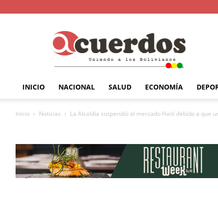
INICIO
NACIONAL
SALUD
ECONOMÍA
DEPO
Inicio
Noticias
La Alcaldía suspendió al mercado Haití debido a que un