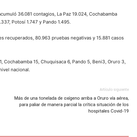
z acumuló 36.081 contagios, La Paz 19.024, Cochabamba
.337, Potosí 1.747 y Pando 1.495.
tes recuperados, 80.963 pruebas negativas y 15.881 casos
31, Cochabamba 15, Chuquisaca 6, Pando 5, Beni3, Oruro 3,
nivel nacional.
Artículo siguiente
Más de una tonelada de oxígeno arriba a Oruro vía aérea,
para paliar de manera parcial la crítica situación de los
hospitales Covid-19