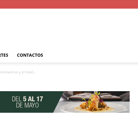
RTES
CONTACTOS
onavirus y el total...