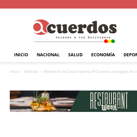
INICIO
NACIONAL
SALUD
ECONOMÍA
DEPO
Inicio
Noticias
Ministerio de Salud reporta 810 nuevos contagios de co