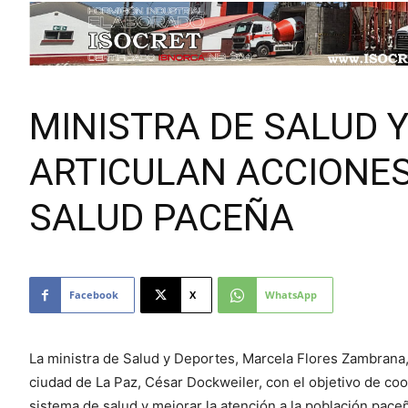
MINISTRA DE SALUD Y
ARTICULAN ACCIONES
SALUD PACEÑA
Facebook
X
WhatsApp
La ministra de Salud y Deportes, Marcela Flores Zambrana,
ciudad de La Paz, César Dockweiler, con el objetivo de coo
sistema de salud y mejorar la atención a la población pace