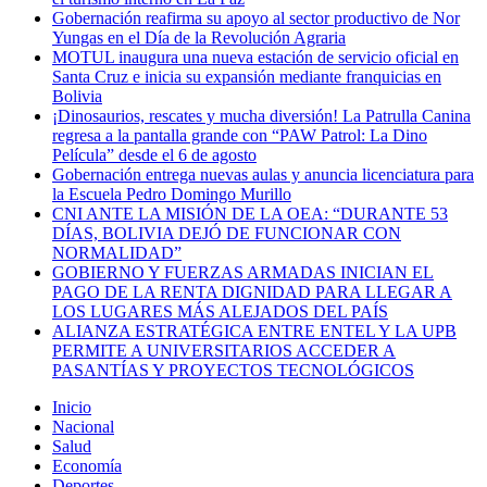
Gobernación reafirma su apoyo al sector productivo de Nor
Yungas en el Día de la Revolución Agraria
MOTUL inaugura una nueva estación de servicio oficial en
Santa Cruz e inicia su expansión mediante franquicias en
Bolivia
¡Dinosaurios, rescates y mucha diversión! La Patrulla Canina
regresa a la pantalla grande con “PAW Patrol: La Dino
Película” desde el 6 de agosto
Gobernación entrega nuevas aulas y anuncia licenciatura para
la Escuela Pedro Domingo Murillo
CNI ANTE LA MISIÓN DE LA OEA: “DURANTE 53
DÍAS, BOLIVIA DEJÓ DE FUNCIONAR CON
NORMALIDAD”
GOBIERNO Y FUERZAS ARMADAS INICIAN EL
PAGO DE LA RENTA DIGNIDAD PARA LLEGAR A
LOS LUGARES MÁS ALEJADOS DEL PAÍS
ALIANZA ESTRATÉGICA ENTRE ENTEL Y LA UPB
PERMITE A UNIVERSITARIOS ACCEDER A
PASANTÍAS Y PROYECTOS TECNOLÓGICOS
Inicio
Nacional
Salud
Economía
Deportes