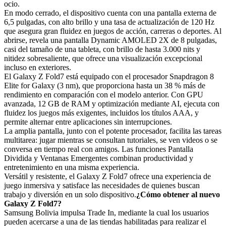
ocio.
En modo cerrado, el dispositivo cuenta con una pantalla externa de
6,5 pulgadas, con alto brillo y una tasa de actualización de 120 Hz
que asegura gran fluidez en juegos de acción, carreras o deportes. Al
abrirse, revela una pantalla Dynamic AMOLED 2X de 8 pulgadas,
casi del tamaño de una tableta, con brillo de hasta 3.000 nits y
nitidez sobresaliente, que ofrece una visualización excepcional
incluso en exteriores.
El Galaxy Z Fold7 está equipado con el procesador Snapdragon 8
Elite for Galaxy (3 nm), que proporciona hasta un 38 % más de
rendimiento en comparación con el modelo anterior. Con GPU
avanzada, 12 GB de RAM y optimización mediante AI, ejecuta con
fluidez los juegos más exigentes, incluidos los títulos AAA, y
permite alternar entre aplicaciones sin interrupciones.
La amplia pantalla, junto con el potente procesador, facilita las tareas
multitarea: jugar mientras se consultan tutoriales, se ven videos o se
conversa en tiempo real con amigos. Las funciones Pantalla
Dividida y Ventanas Emergentes combinan productividad y
entretenimiento en una misma experiencia.
Versátil y resistente, el Galaxy Z Fold7 ofrece una experiencia de
juego inmersiva y satisface las necesidades de quienes buscan
trabajo y diversión en un solo dispositivo.
¿Cómo obtener al nuevo
Galaxy Z Fold7?
Samsung Bolivia impulsa Trade In, mediante la cual los usuarios
pueden acercarse a una de las tiendas habilitadas para realizar el