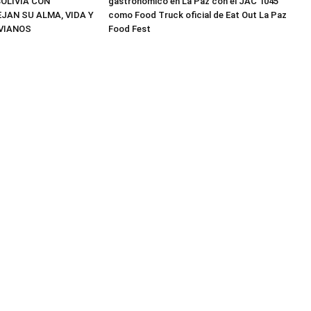
OLIVIA CON
gastronómico en La Paz con el JAC 1045
JAN SU ALMA, VIDA Y
como Food Truck oficial de Eat Out La Paz
VIANOS
Food Fest