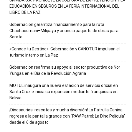
UNIVIDA S.A. PROMUEVE LA CULTURA DE LA PREVENCIÓN Y LA
EDUCACIÓN EN SEGUROS EN LA FERIA INTERNACIONAL DEL
LIBRO DE LA PAZ
Gobernación garantiza financiamiento para la ruta
Chachacomani–Milipaya y anuncia paquete de obras para
Sorata
«Conoce tu Destino»: Gobernación y CANOTUR impulsan el
turismo interno en La Paz
Gobernación reafirma su apoyo al sector productivo de Nor
Yungas en el Día de la Revolución Agraria
MOTUL inaugura una nueva estación de servicio oficial en
Santa Cruz e inicia su expansión mediante franquicias en
Bolivia
¡Dinosaurios, rescates y mucha diversión! La Patrulla Canina
regresa a la pantalla grande con “PAW Patrol: La Dino Película”
desde el 6 de agosto